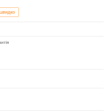
 швидко
антія