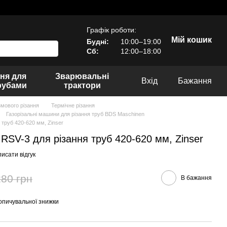
Графік роботи:
Мій кошик
Будні:
10:00–19:00
Сб:
12:00–18:00
ня для
Зварювальні
Вхід
Бажання
рубами
трактори
мового різання
Термічне різання
Газорізальні машини для різання труб BDS Maschinen
 труб 420-620 мм, Zinser
RSV-3 для різання труб 420-620 мм, Zinser
исати відгук
280 грн
В бажання
опичувальної знижки