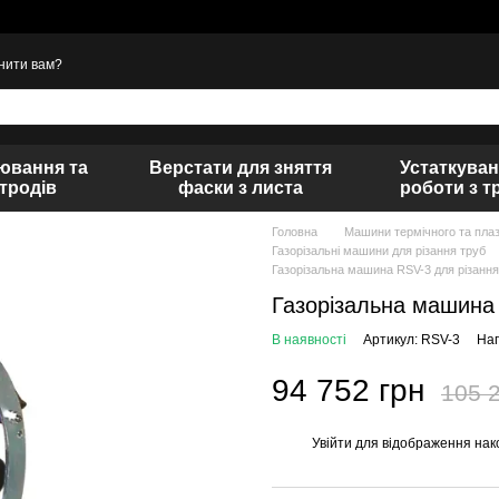
нити вам?
ювання та
Верстати для зняття
Устаткуван
тродів
фаски з листа
роботи з т
Головна
Машини термічного та плаз
Газорізальні машини для різання труб
Газорізальна машина RSV-3 для різання
Газорізальна машина 
В наявності
Артикул: RSV-3
Нап
94 752 грн
105 
Увійти
для відображення нак
%