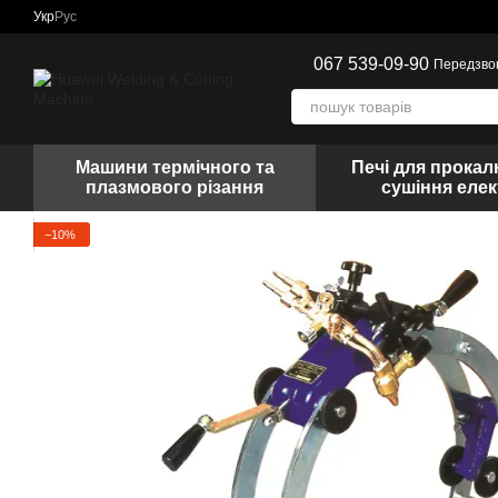
Перейти до основного контенту
Укр
Рус
067 539-09-90
Передзво
Машини термічного та
Печі для прокал
плазмового різання
сушіння елек
−10%