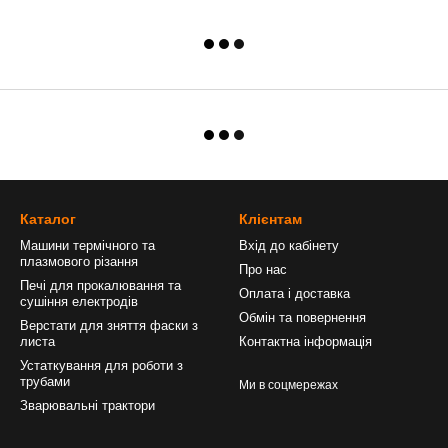
Каталог
Клієнтам
Машини термічного та
Вхід до кабінету
плазмового різання
Про нас
Печі для прокалювання та
Оплата і доставка
сушіння електродів
Обмін та повернення
Верстати для зняття фаски з
листа
Контактна інформація
Устаткування для роботи з
трубами
Ми в соцмережах
Зварювальні трактори