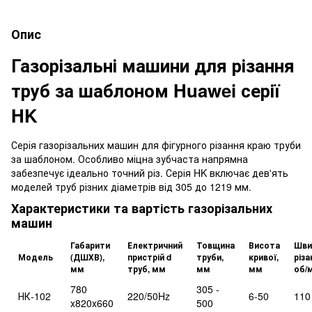
Опис
Газорізальні машини для різання
труб за шаблоном Huawei серії
HK
Серія газорізальних машин для фігурного різання краю труби
за шаблоном. Особливо міцна зубчаста напрямна
забезпечує ідеально точний різ. Серія HK включає дев'ять
моделей труб різних діаметрів від 305 до 1219 мм.
Характеристики та вартість газорізальних
машин
Габарити
Електричний
Товщина
Висота
Шви
Модель
(ДШХВ),
пристрій d
труби,
кривої,
різа
мм
труб, мм
мм
мм
об/м
780
305 -
НК-102
220/50Hz
6-50
110
x820x660
500