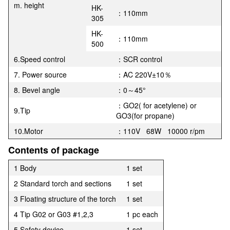
m. height
HK-
：110mm
305
HK-
：110mm
500
6.Speed control
：SCR control
7. Power source
：AC 220V±10％
8. Bevel angle
：0～45°
：GO2( for acetylene) or
9.Tip
GO3(for propane)
10.Motor
：110V 68W 10000 r/pm
Contents of package
1 Body
1 set
2 Standard torch and sections
1 set
3 Floating structure of the torch
1 set
4 Tip G02 or G03 #1,2,3
1 pc each
5 Safety device
1 set