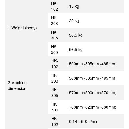
HK-
：15 kg
102
HK-
：29 kg
203
1.Weight (body)
HK-
：36.5 kg
305
HK-
：56.5 kg
500
HK-
：560mm×505mm×485mm；
102
HK-
：560mm×505mm×485mm；
203
2.Machine
dimension
HK-
：570mm×590mm×570mm;
305
HK-
：780mm×820mm×660mm;
500
HK-
：0.14～5.8 r/min
102