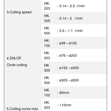
HK-
：0.14～2.5 r/min
203
3.Cutting speed
HK-
：0.14～2 r/min
305
HK-
：0.6～1.1 r/min
500
HK-
：ø38～ø102
102
HK-
：ø76～ø203
203
4.DIA.OF.
Circle cutting
HK-
：ø152～ø305
305
HK-
：ø305～ø500
500
HK-
：80mm
102
HK-
：110mm
203
5.Cutting curve max