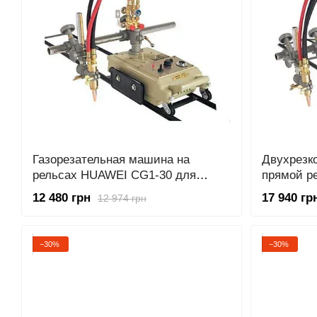
Газорезательная машина на
Двухрезк
рельсах HUAWEI CG1-30 для
прямой р
прямой резки металла толщиной
CG1-100 
12 480 грн
17 940 гр
12 974 грн
6-100 мм
рельсах
−30%
−30%