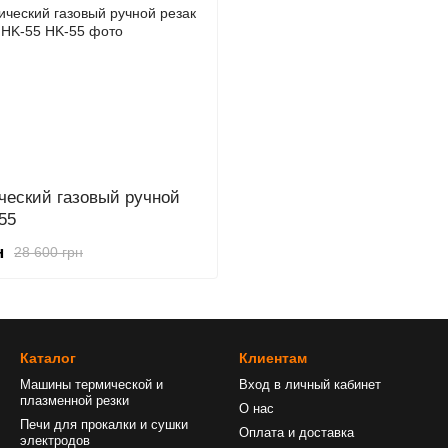
ческий газовый ручной
55
н
28 600 грн
Каталог
Клиентам
Машины термической и
Вход в личный кабинет
плазменной резки
О нас
Печи для прокалки и сушки
Оплата и доставка
электродов