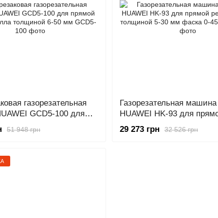
ковая газорезательная
Газорезательная машин
UAWEI GCD5-100 для
HUAWEI HK-93 для прямо
езки металла толщиной
метлла толщиной 5-30 м
н
29 273 грн
51 948 грн
32 526 грн
0-45 град
ЖА