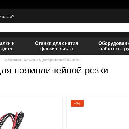
ить вам?
алки и
Станки для снятия
Оборудовани
родов
фаски с листа
работы с тр
Газорезательные машины для прямолинейной резки
ля прямолинейной резки
−4%