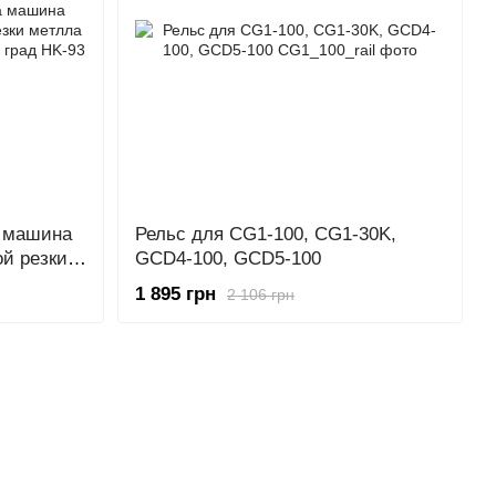
а машина
Рельс для CG1-100, CG1-30K,
й резки
GCD4-100, GCD5-100
м фаска
1 895 грн
2 106 грн