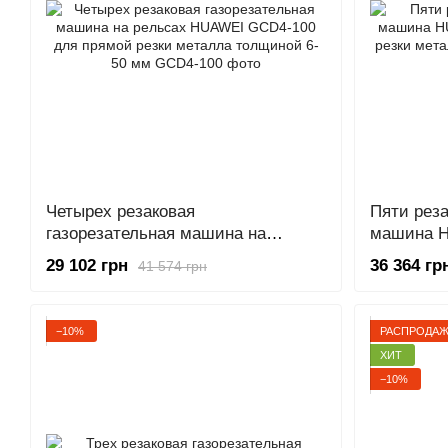
Четырех резаковая
Пяти реза
газорезательная машина на
машина H
рельсах HUAWEI GCD4-100 для
прямой р
29 102 грн
36 364 гр
41 574 грн
прямой резки металла толщиной
6-50 мм
6-50 мм
−10%
РАСПРОДА
ХИТ
−10%