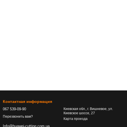
Контактная информация
067 539-09-90
Киевская обл., г. Вишневое, ул.
Киевское шоссе, 27
Перезвонить вам?
Карта проезда
Info@huawei-cutting.com.ua