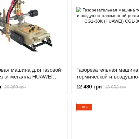
овая машина для газовой
Газорезательная машина
езки металла HUAWEI
термической и воздушно
толщиной 6-100 мм на
плазменной резки на рел
н
12 480 грн
20 280 грн
13 052 грн
30K (HUAWEI)
−10%