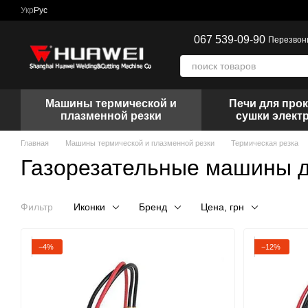
Перейти к основному контенту
Укр
Рус
067 539-09-90
Перезвон
Машины термической и
Печи для прок
плазменной резки
сушки элект
Главная
Машины термической и плазменной резки
Термическая резка
Газорезательные машины д
Фильтр
Иконки
Бренд
Цена, грн
−4%
−12%