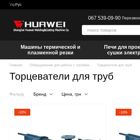
Перейти к основному контенту
Укр
Рус
067 539-09-90
Перезвон
Машины термической и
Печи для прок
плазменной резки
сушки элект
Главная
Оборудование для работы с трубами
Торцеватели для труб
Торцеватели для труб
Фильтр
Бренд
Цена, грн
−10%
−10%