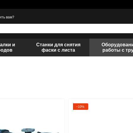
ить вам?
алки и
Станки для снятия
Оборудовани
родов
фаски с листа
работы с тр
−10%