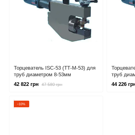
Торцеватель ISC-53 (ТТ-М-53) для
Торцевате
труб диаметром 8-53мм
труб диа
42 822 грн
44 226 гр
47 580 грн
−10%